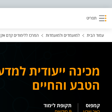
פריט נגישות
תפריט
עמוד הבית
למועמדים ולמועמדות
המרכז ללימודים קדם אקד
מכינה ייעודית למדע
הטבע והחיים
קמפוס
תקופת לימוד
באר שבע
9 חודשים