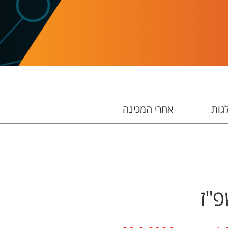
גות
אחרי המכינה
פ"ז