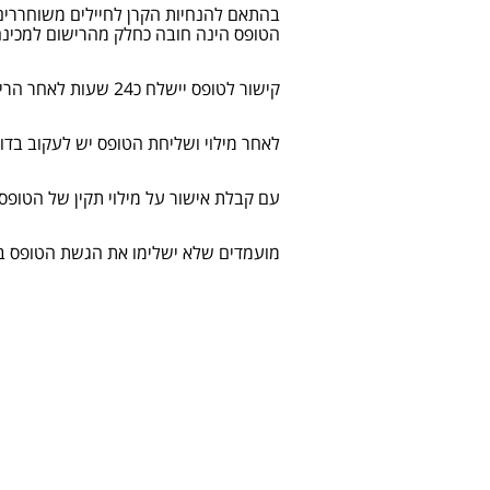
בהתאם להנחיות הקרן לחיילים משוחררים
הטופס הינה חובה כחלק מהרישום למכינה
קישור לטופס יישלח כ24 שעות לאחר הרישום לאוניברסיטה, לכתובת הדוא"ל שהוזן במערכת האוניברסיטאית במעמד ההרשמה.
לאחר מילוי ושליחת הטופס יש לעקוב בדו
עם קבלת אישור על מילוי תקין של הטופס,
מועמדים שלא ישלימו את הגשת הטופס במלואו תוך 21 יום מסיום תהליך ההרשמה המק