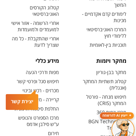
המשך
קטלוג הקורסים
לימודים קדם אקדמיים -
האוניברסיטאי
מכינות
אחרי הרשמה - אזור אישי
המרכז האוניברסיטאי
למועמדים ולמועמדות
ללימודי חוץ
אחרי שהתקבלת - כל מה
תוכניות בין-לאומיות
שצריך לדעת
מחקר ויזמות
מידע כללי
מחקר בבן-גוריון
מפות ודרכי הגעה
קטלוג תשתיות המחקר
חיפוש סגל ופרטי קשר
(אנגלית)
מכרזים - רכש ובינוי
חיפוש מנחה - פורטל
קריירה - משרות פתוחות
יצירת קשר
המחקר (CRIS)
החלפת סיסמה ארגונית
מרכז יזמות 360
ייעוץ AI להרשמה
מרכז הספורט והנופש
BGN Technology
ע"ש סילבן אדמס
Transfer
חירום