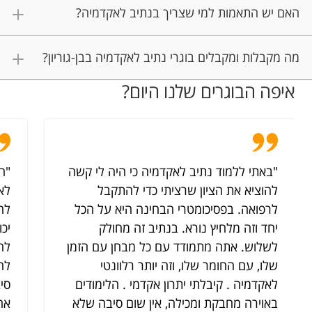
האם יש התאמות למי שצריך בנתיב לאקדמיה?
מה מקבלות ומקבלים בוגרי נתיב לאקדמיה בבן-גוריון?
איפה הבוגרים שלנו היום?
"באתי ללמוד נתיב לאקדמיה כי היה לי קשה
"ח
להוציא את הציון שרציתי כדי להתקבל
לא
לרפואה. בפסיכומטרי הבחינה היא על הכל
לח
יחד וזה מלחיץ נורא. בנתיב זה מחולק
יכו
לשלוש. אתה מתמודד עם כל מבחן עם הזמן
לה
שלו, עם החומר שלו, וזה יותר רלוונטי
להכ
לאקדמיה . קיבלתי יתרון אקדמי . הלימודים
סי
באוירה מחבקת ומכילה, אין שום סיבה שלא
אח