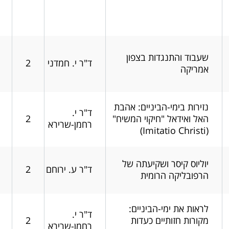
שעבוד והתנגדות בצפון
ד"ר י. חמדני
2
אמריקה
נזירות בימי-הביניים: אהבת
ד"ר י.
האל ואידאל "חיקוי המשיח"
2
רחמן-שרירא
(Imitatio Christi)
יוליוס קיסר ושקיעתה של
ד"ר ע. ירוחם
2
הרפובליקה הרומית
לראות את ימי-הביניים:
ד"ר י.
מקורות חזותיים כעדות
2
רחמן-שרירא