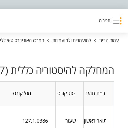
פריט נגישות
תפריט
עמוד הבית
למועמדים ולמועמדות
המרכז האוניברסיטאי ללימ
המחלקה להיסטוריה כללית (127), סמסטר ב' תשפ"ו
רמת תואר
סוג קורס
מס' קורס
תואר ראשון
שעור
127.1.0386