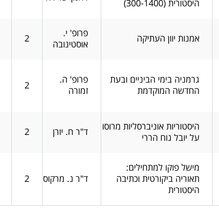
היסטורית (300-1400)
פרופ' י.
אמנות יוון העתיקה
2
אוסטינובה
גרמניה בימי הביניים ובעת
פרופ' ה.
2
החדשה המוקדמת
זמורה
היסטוריות אוניברסליות מרוסו
ד"ר ח. יורן
2
על יובל נוח הררי
מישל פוקו למתחילים:
תאוריה ביקורטית וכתיבה
ד"ר נ. מרקוס
2
היסטורית