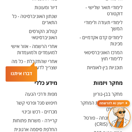
לימודי תואר שלישי -
דיור ומעונות
דוקטורט
שנתון האוניברסיטה - כל
לימודי תעודה ולימודי
התארים
המשך
קטלוג הקורסים
לימודים קדם אקדמיים -
האוניברסיטאי
מכינות
אחרי הרשמה - אזור אישי
המרכז האוניברסיטאי
למועמדים ולמועמדות
ללימודי חוץ
אחרי שהתקבלת - כל מה
תוכניות בין-לאומיות
שצריך לדעת
דברו איתנו
מחקר ויזמות
מידע כללי
מחקר בבן-גוריון
מפות ודרכי הגעה
קטלוג תשתיות המחקר
חיפוש סגל ופרטי קשר
ייעוץ AI להרשמה
(אנגלית)
מכרזים - רכש ובינוי
חיפוש מנחה - פורטל
קריירה - משרות פתוחות
המחקר (CRIS)
החלפת סיסמה ארגונית