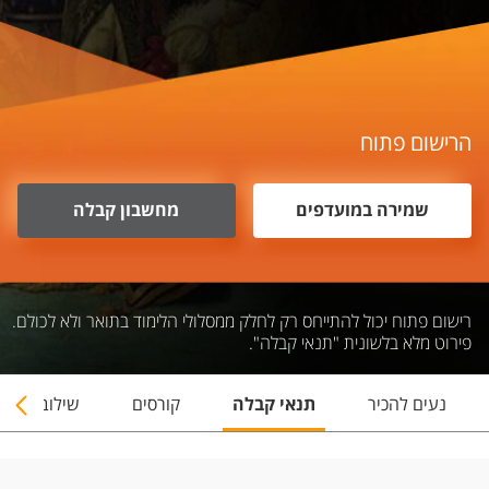
הרישום פתוח
שמירה במועדפים
מחשבון קבלה
רישום פתוח יכול להתייחס רק לחלק ממסלולי הלימוד בתואר ולא לכולם.
פירוט מלא בלשונית "תנאי קבלה".
נעים להכיר
תנאי קבלה
קורסים
שילובי תארי