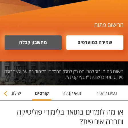
הרישום פתוח
שמירה במועדפים
מחשבון קבלה
רישום פתוח יכול להתייחס רק לחלק ממסלולי הלימוד בתואר ולא לכולם.
פירוט מלא בלשונית "תנאי קבלה".
נעים להכיר
תנאי קבלה
קורסים
שילובי תארי
אז מה לומדים בתואר בלימודי פוליטיקה
וחברה אירופית?