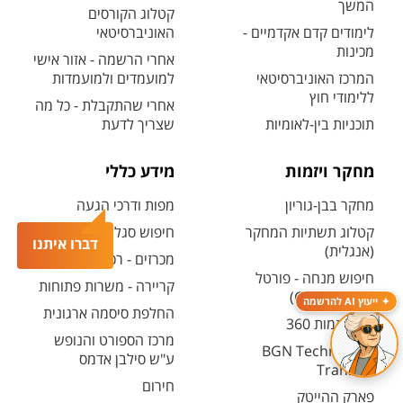
המשך
קטלוג הקורסים
לימודים קדם אקדמיים -
האוניברסיטאי
מכינות
אחרי הרשמה - אזור אישי
המרכז האוניברסיטאי
למועמדים ולמועמדות
ללימודי חוץ
אחרי שהתקבלת - כל מה
תוכניות בין-לאומיות
שצריך לדעת
מחקר ויזמות
מידע כללי
מחקר בבן-גוריון
מפות ודרכי הגעה
קטלוג תשתיות המחקר
חיפוש סגל ופרטי קשר
דברו איתנו
(אנגלית)
מכרזים - רכש ובינוי
חיפוש מנחה - פורטל
קריירה - משרות פתוחות
המחקר (CRIS)
ייעוץ AI להרשמה
החלפת סיסמה ארגונית
מרכז יזמות 360
מרכז הספורט והנופש
BGN Technology
ע"ש סילבן אדמס
Transfer
חירום
פארק ההייטק