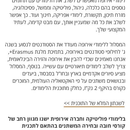
לימודי אירופה מאפשרים לשלב את הלימודים עם תחומים
נוספים בהם כלכלה, ניהול, פוליטיקה וממשל, פסיכולוגיה,
מזרח תיכון, תקשורת, לימודי אפריקה, חינוך ועוד. כך אפשר
לשלב את כל מה שמעניין אותך, עם מבט קדימה, לעתיד
המקצועי שלך.
המסלול ללימודי אירופה מעודד את הסטודנטים לנסוע בשנה
ג' לחילופי סטודנטים באירופה, בתמיכת מלגת Erasmus+,
אנחנו מאמינים שכדי להבין את אירופה והזירה הבינלאומית,
צריך לשלב לימודים תיאורטיים עם עשייה. בנוסף, המסלול
מציע סיורים אקדמיים בארץ ובחו"ל בסבסוד, ביעדים
ובנושאים משתנים על פי האקטואליה העולמית, המוכרים
כקורס בהיקף 2 נק"ז, כחלק מתוכנית הלימודים.​​
לשנתון המלא של התוכנית >>
בלימודי פוליטיקה וחברה אירופית ישנו מגוון רחב של
קורסי חובה ובחירה המשתנים בהתאם לתכנית