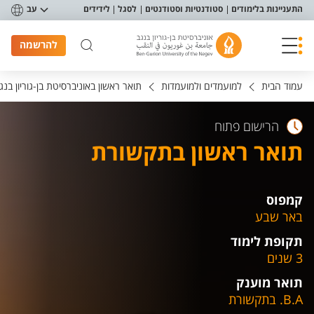
פריט נגישות
התעניינות בלימודים
סטודנטיות וסטודנטים
לסגל
לידידים
עב
להרשמה
עמוד הבית
למועמדים ולמועמדות
תואר ראשון באוניברסיטת בן-גוריון בנג
הרישום פתוח
תואר ראשון בתקשורת
קמפוס
באר שבע
תקופת לימוד
3 שנים
תואר מוענק
B.A. בתקשורת