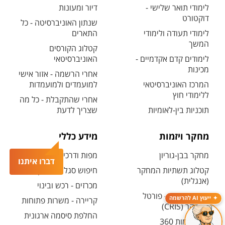
לימודי תואר שלישי -
דיור ומעונות
דוקטורט
שנתון האוניברסיטה - כל
לימודי תעודה ולימודי
התארים
המשך
קטלוג הקורסים
לימודים קדם אקדמיים -
האוניברסיטאי
מכינות
אחרי הרשמה - אזור אישי
המרכז האוניברסיטאי
למועמדים ולמועמדות
ללימודי חוץ
אחרי שהתקבלת - כל מה
תוכניות בין-לאומיות
שצריך לדעת
מחקר ויזמות
מידע כללי
מחקר בבן-גוריון
מפות ודרכי הגעה
דברו איתנו
קטלוג תשתיות המחקר
חיפוש סגל ופרטי קשר
(אנגלית)
מכרזים - רכש ובינוי
חיפוש מנחה - פורטל
ייעוץ AI להרשמה
קריירה - משרות פתוחות
המחקר (CRIS)
החלפת סיסמה ארגונית
מרכז יזמות 360