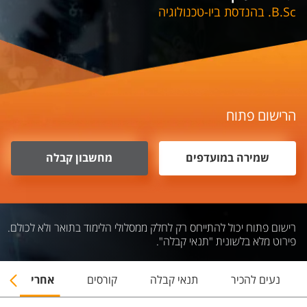
B.Sc. בהנדסת ביו-טכנולוגיה
הרישום פתוח
שמירה במועדפים
מחשבון קבלה
רישום פתוח יכול להתייחס רק לחלק ממסלולי הלימוד בתואר ולא לכולם.
פירוט מלא בלשונית "תנאי קבלה".
נעים להכיר
תנאי קבלה
קורסים
אחרי התואר