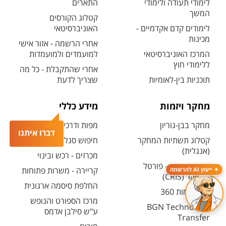
לימודי תעודה ולימודי
התארים
המשך
קטלוג הקורסים
לימודים קדם אקדמיים -
האוניברסיטאי
מכינות
אחרי הרשמה - אזור אישי
המרכז האוניברסיטאי
למועמדים ולמועמדות
ללימודי חוץ
אחרי שהתקבלת - כל מה
תוכניות בין-לאומיות
שצריך לדעת
מחקר ויזמות
מידע כללי
מחקר בבן-גוריון
מפות ודרכי הגעה
דברו איתנו
קטלוג תשתיות המחקר
חיפוש סגל ופרטי קשר
(אנגלית)
מכרזים - רכש ובינוי
חיפוש מנחה - פורטל
קריירה - משרות פתוחות
ייעוץ AI להרשמה
המחקר (CRIS)
החלפת סיסמה ארגונית
מרכז יזמות 360
מרכז הספורט והנופש
BGN Technology
ע"ש סילבן אדמס
Transfer