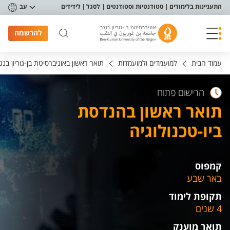
פריט נגישות
התעניינות בלימודים
סטודנטיות וסטודנטים
לסגל
לידידים
עב
להרשמה
עמוד הבית
למועמדים ולמועמדות
תואר ראשון באוניברסיטת בן-גוריון בנג
הרישום פתוח
תואר ראשון בהנדסת
ביו-טכנולוגיה
קמפוס
באר שבע
תקופת לימוד
4 שנים
תואר מוענק