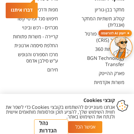
מחקר בבן-גוריון
מפות ודרכי הגעה
דברו איתנו
קטלוג תשתיות המחקר
חיפוש סגל ופרטי קשר
(אנגלית)
מכרזים - רכש ובינוי
חיפוש מנחה - פורטל
ייעוץ AI להרשמה
קריירה - משרות פתוחות
המחקר (CRIS)
החלפת סיסמה ארגונית
מרכז יזמות 360
מרכז הספורט והנופש
BGN Technology
ע"ש סילבן אדמס
Transfer
חירום
פארק ההייטק
משרות אקדמיות
יצירת
הצהרת
מדיניות
מדיניות עריכת
הגדרת
קשר
נגישות
פרטיות
תוכן
עוגיות