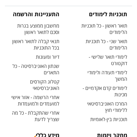
תוכניות לימודים
התעניינות והרשמה
תואר ראשון - כל תוכניות
מחשבון ממוצע בגרות
הלימודים
וסכם לתואר ראשון
תואר שני - כל תוכניות
תנאי קבלה לתואר ראשון
הלימודים
בכל התוכניות
לימודי תואר שלישי -
דיור ומעונות
דוקטורט
שנתון האוניברסיטה - כל
לימודי תעודה ולימודי
התארים
המשך
קטלוג הקורסים
לימודים קדם אקדמיים -
האוניברסיטאי
מכינות
אחרי הרשמה - אזור אישי
המרכז האוניברסיטאי
למועמדים ולמועמדות
ללימודי חוץ
אחרי שהתקבלת - כל מה
תוכניות בין-לאומיות
שצריך לדעת
מחקר ויזמות
מידע כללי