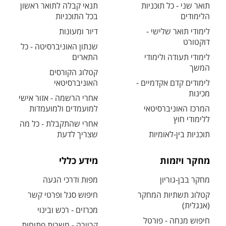
תואר שני - כל תוכניות
תנאי קבלה לתואר ראשון
הלימודים
בכל התוכניות
לימודי תואר שלישי -
דיור ומעונות
דוקטורט
שנתון האוניברסיטה - כל
לימודי תעודה ולימודי
התארים
המשך
קטלוג הקורסים
לימודים קדם אקדמיים -
האוניברסיטאי
מכינות
אחרי הרשמה - אזור אישי
המרכז האוניברסיטאי
למועמדים ולמועמדות
ללימודי חוץ
אחרי שהתקבלת - כל מה
תוכניות בין-לאומיות
שצריך לדעת
מחקר ויזמות
מידע כללי
מחקר בבן-גוריון
מפות ודרכי הגעה
קטלוג תשתיות המחקר
חיפוש סגל ופרטי קשר
(אנגלית)
מכרזים - רכש ובינוי
חיפוש מנחה - פורטל
קריירה - משרות פתוחות