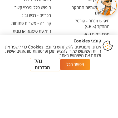
קטלוג תשתיות המחקר
חיפוש סגל ופרטי קשר
(אנגלית)
מכרזים - רכש ובינוי
חיפוש מנחה - פורטל
קריירה - משרות פתוחות
המחקר (CRIS)
החלפת סיסמה ארגונית
מרכז יזמות 360
מרכז הספורט והנופש
BGN Technology
ע"ש סילבן אדמס
Transfer
חירום
פארק ההייטק
משרות אקדמיות
יצירת
הצהרת
מדיניות
מדיניות עריכת
הגדרת
קשר
נגישות
פרטיות
תוכן
עוגיות