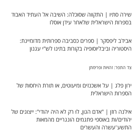
שירה סתיו | התקווה שסוכלה: השיבה אל העתיד האבוד
בספרות הישראלית שלאחר עידן אוסלו​
אבידֹב ליפסקר | ספרים כסביבה ספרותית מדומיינת:
היסטוריה וביבליוסופיה בקורות בתינו לש"י עגנון
צד התפר: זהויות ופרימתן
ירון פלג | על אשכנזים ומיעוטים, או תורת היחסות של
הספרות הישראלית
אילנה רוזן | "אדם הגון, לוּ רק לא היה יהודי": ייצוגים של
יהודים/ות באוספי פתגמים הונגריים מהמאות
התשע־עשרה והעשרים