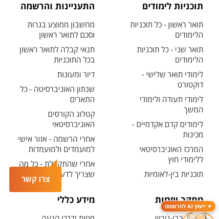
תוכניות לימודים
התעניינות והרשמה
תואר ראשון - כל תוכניות
מחשבון ממוצע בגרות
הלימודים
וסכם לתואר ראשון
תואר שני - כל תוכניות
תנאי קבלה לתואר ראשון
הלימודים
בכל התוכניות
לימודי תואר שלישי -
דיור ומעונות
דוקטורט
שנתון האוניברסיטה - כל
לימודי תעודה ולימודי
התארים
המשך
קטלוג הקורסים
לימודים קדם אקדמיים -
האוניברסיטאי
מכינות
אחרי הרשמה - אזור אישי
המרכז האוניברסיטאי
למועמדים ולמועמדות
ללימודי חוץ
אחרי שהתקבלת - כל מה
תוכניות בין-לאומיות
שצריך לדעת
צרו קשר
מחקר ויזמות
מידע כללי
ייעוץ AI להרשמה
מחקר בבן-גוריון
מפות ודרכי הגעה