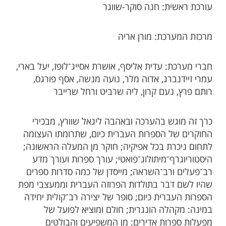
עורכת ראשית: חנה סוקר-שווגר
מרכזת המערכת: מורן אריה
חברי מערכת: עדית אליסף, אושרת אסייג־לופז, יעל בארי,
עמרי זיידנברג, אדוה מלר, נועה מנשה, אסף פורגס,
רותם פרץ, נעם קרון, ליה שרביט ורחל שרייבר
כרך זה מוגש בהערכה ובאהבה ליגאל שוורץ, מבכירי
החוקרים של הספרות העברית כיום, שתרומתו העצומה
לתחום ניכרת בכל אפיקיה; חוקר מן​​​ המעלה הראשונה;
היסטוריוגרף־מיתולוג־פואטי; עורך ספרות ועורך מדע
רב־פעלים ורב־השראה; מייסדן של כמה סדרות ספרים ​​
שהיו לשם דבר בתולדות הפרוזה העברית וממעצבי מפת
הספרות העברית כיום; סופר של יצירה רב־קולית יחידה
במינה: מקהלה הונגרית; חולם ומוציא לפועל של
מפעלות ספרות אדירים; מן המשפיעים והבולטים