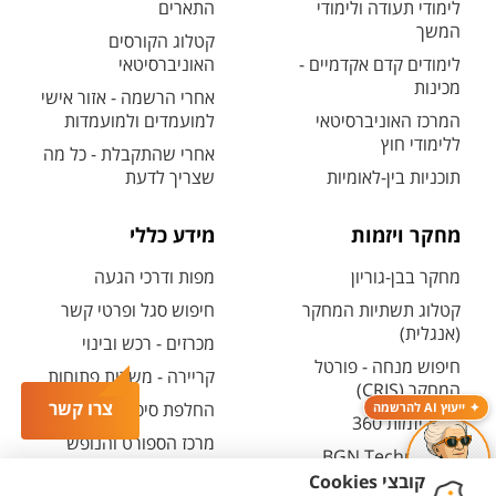
לימודי תעודה ולימודי
התארים
המשך
קטלוג הקורסים
לימודים קדם אקדמיים -
האוניברסיטאי
מכינות
אחרי הרשמה - אזור אישי
המרכז האוניברסיטאי
למועמדים ולמועמדות
ללימודי חוץ
אחרי שהתקבלת - כל מה
תוכניות בין-לאומיות
שצריך לדעת
מחקר ויזמות
מידע כללי
מחקר בבן-גוריון
מפות ודרכי הגעה
קטלוג תשתיות המחקר
חיפוש סגל ופרטי קשר
(אנגלית)
מכרזים - רכש ובינוי
חיפוש מנחה - פורטל
קריירה - משרות פתוחות
המחקר (CRIS)
צרו קשר
החלפת סיסמה ארגונית
ייעוץ AI להרשמה
מרכז יזמות 360
מרכז הספורט והנופש
BGN Technology
ע"ש סילבן אדמס
Transfer