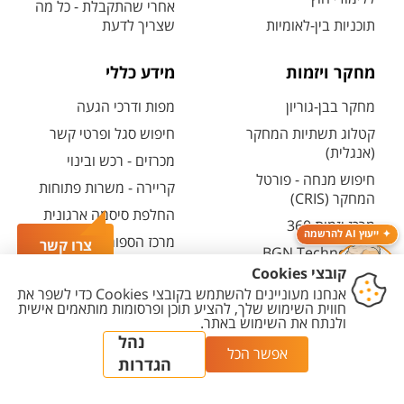
אחרי שהתקבלת - כל מה
תוכניות בין-לאומיות
שצריך לדעת
מחקר ויזמות
מידע כללי
מחקר בבן-גוריון
מפות ודרכי הגעה
קטלוג תשתיות המחקר
חיפוש סגל ופרטי קשר
(אנגלית)
מכרזים - רכש ובינוי
חיפוש מנחה - פורטל
קריירה - משרות פתוחות
המחקר (CRIS)
החלפת סיסמה ארגונית
מרכז יזמות 360
ייעוץ AI להרשמה
מרכז הספורט והנופש
צרו קשר
BGN Technology
ע"ש סילבן אדמס
Transfer
חירום
פארק ההייטק
משרות אקדמיות