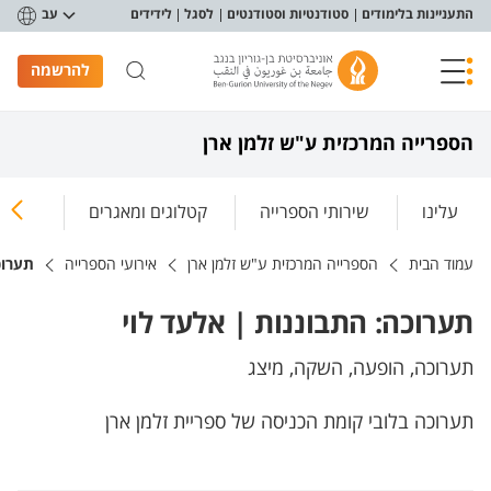
פריט נגישות
התעניינות בלימודים
סטודנטיות וסטודנטים
לסגל
לידידים
עב
להרשמה
הספרייה המרכזית ע"ש זלמן ארן
עלינו
שירותי הספרייה
קטלוגים ומאגרים
ספריות
עמוד הבית
הספרייה המרכזית ע"ש זלמן ארן
אירועי הספרייה
תערוכ
תערוכה: התבוננות | אלעד לוי
תערוכה, הופעה, השקה, מיצג
תערוכה בלובי קומת הכניסה של ספריית זלמן ארן