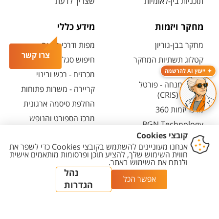
תוכניות בין-לאומיות
שצריך לדעת
מחקר ויזמות
מידע כללי
מחקר בבן-גוריון
מפות ודרכי הגעה
צרו קשר
קטלוג תשתיות המחקר
חיפוש סגל ופרטי קשר
(אנגלית)
ייעוץ AI להרשמה
מכרזים - רכש ובינוי
חיפוש מנחה - פורטל
קריירה - משרות פתוחות
המחקר (CRIS)
החלפת סיסמה ארגונית
מרכז יזמות 360
מרכז הספורט והנופש
BGN Technology
ע"ש סילבן אדמס
Transfer
חירום
פארק ההייטק
משרות אקדמיות