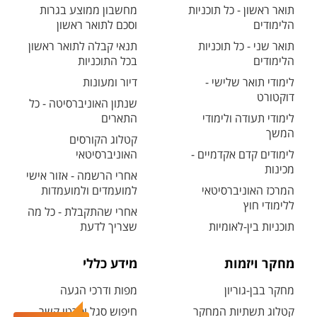
תואר ראשון - כל תוכניות
מחשבון ממוצע בגרות
הלימודים
וסכם לתואר ראשון
תואר שני - כל תוכניות
תנאי קבלה לתואר ראשון
הלימודים
בכל התוכניות
לימודי תואר שלישי -
דיור ומעונות
דוקטורט
שנתון האוניברסיטה - כל
לימודי תעודה ולימודי
התארים
המשך
קטלוג הקורסים
לימודים קדם אקדמיים -
האוניברסיטאי
מכינות
אחרי הרשמה - אזור אישי
המרכז האוניברסיטאי
למועמדים ולמועמדות
ללימודי חוץ
אחרי שהתקבלת - כל מה
תוכניות בין-לאומיות
שצריך לדעת
מחקר ויזמות
מידע כללי
מחקר בבן-גוריון
מפות ודרכי הגעה
קטלוג תשתיות המחקר
חיפוש סגל ופרטי קשר