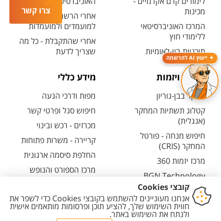
לימודים קדם אקדמיים -
האוניברסיטאי
צרו קשר
מכינות
אחרי הרשמה - אזור אישי
המרכז האוניברסיטאי
למועמדים ולמועמדות
ללימודי חוץ
אחרי שהתקבלת - כל מה
תוכניות בין-לאומיות
שצריך לדעת
ייעוץ AI להרשמה
מחקר ויזמות
מידע כללי
מחקר בבן-גוריון
מפות ודרכי הגעה
קטלוג תשתיות המחקר
חיפוש סגל ופרטי קשר
(אנגלית)
מכרזים - רכש ובינוי
חיפוש מנחה - פורטל
קריירה - משרות פתוחות
המחקר (CRIS)
החלפת סיסמה ארגונית
מרכז יזמות 360
מרכז הספורט והנופש
BGN Technology
ע"ש סילבן אדמס
Transfer
חירום
פארק ההייטק
משרות אקדמיות