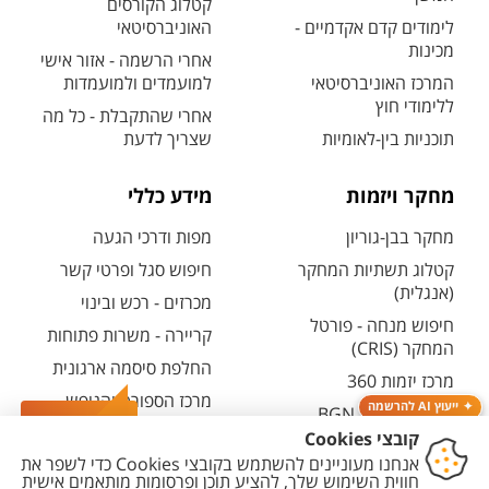
קטלוג הקורסים
לימודים קדם אקדמיים -
האוניברסיטאי
מכינות
אחרי הרשמה - אזור אישי
המרכז האוניברסיטאי
למועמדים ולמועמדות
ללימודי חוץ
אחרי שהתקבלת - כל מה
תוכניות בין-לאומיות
שצריך לדעת
מחקר ויזמות
מידע כללי
מחקר בבן-גוריון
מפות ודרכי הגעה
קטלוג תשתיות המחקר
חיפוש סגל ופרטי קשר
(אנגלית)
מכרזים - רכש ובינוי
חיפוש מנחה - פורטל
קריירה - משרות פתוחות
המחקר (CRIS)
החלפת סיסמה ארגונית
מרכז יזמות 360
מרכז הספורט והנופש
ייעוץ AI להרשמה
BGN Technology
ע"ש סילבן אדמס
צרו קשר
Transfer
חירום
פארק ההייטק