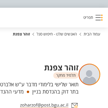
פריט נגישות
תפריט
עמוד הבית
האנשים שלנו - חיפוש סגל
זוהר צפנת
זוהר צפנת
תלמיד מחקר
יחידות
תואר שלישי בלימודי מדבר ע"ש אלברט 
בתר דוק בהנדסת בניין
מדעי ההנדס
אזור צור קשר עם איש הסגל
zoharzof@post.bgu.ac.il