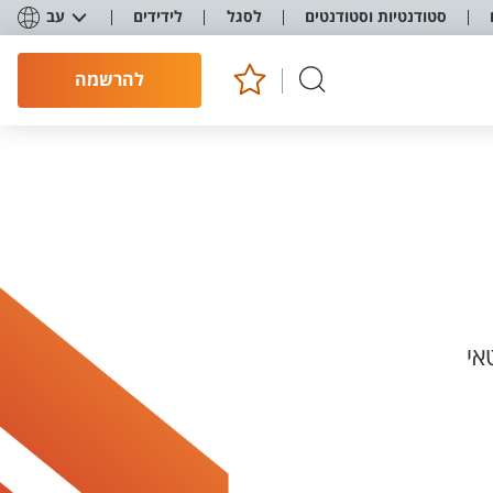
סטודנטיות וסטודנטים
לסגל
לידידים
עב
להרשמה
אי