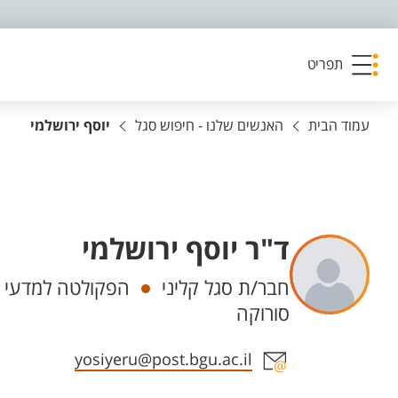
פריט נגישות
תפריט
עמוד הבית
האנשים שלנו - חיפוש סגל
יוסף ירושלמי
ד"ר יוסף ירושלמי
יחידות
חבר/ת סגל קליני
הפקולטה למדעי ה
סורוקה
אזור צור קשר עם איש הסגל
yosiyeru@post.bgu.ac.il