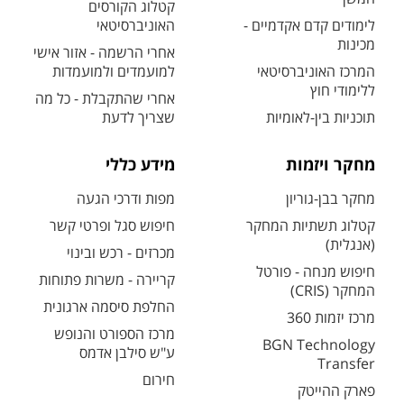
קטלוג הקורסים
לימודים קדם אקדמיים -
האוניברסיטאי
מכינות
אחרי הרשמה - אזור אישי
המרכז האוניברסיטאי
למועמדים ולמועמדות
ללימודי חוץ
אחרי שהתקבלת - כל מה
תוכניות בין-לאומיות
שצריך לדעת
מחקר ויזמות
מידע כללי
מחקר בבן-גוריון
מפות ודרכי הגעה
קטלוג תשתיות המחקר
חיפוש סגל ופרטי קשר
(אנגלית)
מכרזים - רכש ובינוי
חיפוש מנחה - פורטל
קריירה - משרות פתוחות
המחקר (CRIS)
החלפת סיסמה ארגונית
מרכז יזמות 360
מרכז הספורט והנופש
BGN Technology
ע"ש סילבן אדמס
Transfer
חירום
פארק ההייטק