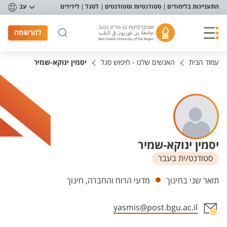
פריט נגישות
התעניינות בלימודים
סטודנטיות וסטודנטים
לסגל
לידידים
עב
להרשמה
עמוד הבית
האנשים שלנו - חיפוש סגל
יסמין ינוקא-שמיר
יסמין ינוקא-שמיר
סטודנט/ית בעבר
יחידות
תואר שני בחינוך
מדעי הרוח והחברה, חינוך
yasmis@post.bgu.ac.il
אזור צור קשר עם איש הסגל