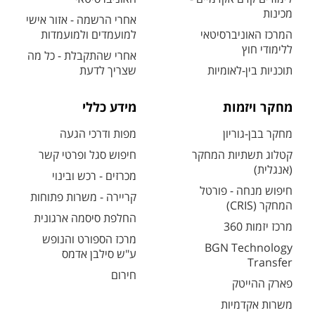
מכינות
אחרי הרשמה - אזור אישי
המרכז האוניברסיטאי
למועמדים ולמועמדות
ללימודי חוץ
אחרי שהתקבלת - כל מה
תוכניות בין-לאומיות
שצריך לדעת
מחקר ויזמות
מידע כללי
מחקר בבן-גוריון
מפות ודרכי הגעה
קטלוג תשתיות המחקר
חיפוש סגל ופרטי קשר
(אנגלית)
מכרזים - רכש ובינוי
חיפוש מנחה - פורטל
קריירה - משרות פתוחות
המחקר (CRIS)
החלפת סיסמה ארגונית
מרכז יזמות 360
מרכז הספורט והנופש
BGN Technology
ע"ש סילבן אדמס
Transfer
חירום
פארק ההייטק
משרות אקדמיות