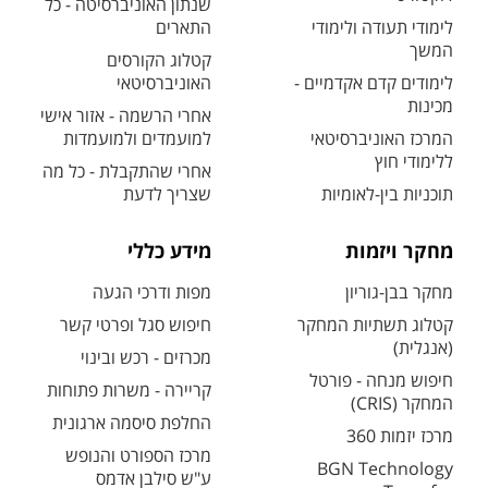
שנתון האוניברסיטה - כל
לימודי תעודה ולימודי
התארים
המשך
קטלוג הקורסים
לימודים קדם אקדמיים -
האוניברסיטאי
מכינות
אחרי הרשמה - אזור אישי
המרכז האוניברסיטאי
למועמדים ולמועמדות
ללימודי חוץ
אחרי שהתקבלת - כל מה
תוכניות בין-לאומיות
שצריך לדעת
מחקר ויזמות
מידע כללי
מחקר בבן-גוריון
מפות ודרכי הגעה
קטלוג תשתיות המחקר
חיפוש סגל ופרטי קשר
(אנגלית)
מכרזים - רכש ובינוי
חיפוש מנחה - פורטל
קריירה - משרות פתוחות
המחקר (CRIS)
החלפת סיסמה ארגונית
מרכז יזמות 360
מרכז הספורט והנופש
BGN Technology
ע"ש סילבן אדמס