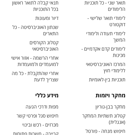
תואר שני - כל תוכניות
תנאי קבלה לתואר ראשון
הלימודים
בכל התוכניות
לימודי תואר שלישי -
דיור ומעונות
דוקטורט
שנתון האוניברסיטה - כל
לימודי תעודה ולימודי
התארים
המשך
קטלוג הקורסים
לימודים קדם אקדמיים -
האוניברסיטאי
מכינות
אחרי הרשמה - אזור אישי
המרכז האוניברסיטאי
למועמדים ולמועמדות
ללימודי חוץ
אחרי שהתקבלת - כל מה
תוכניות בין-לאומיות
שצריך לדעת
מחקר ויזמות
מידע כללי
מחקר בבן-גוריון
מפות ודרכי הגעה
קטלוג תשתיות המחקר
חיפוש סגל ופרטי קשר
(אנגלית)
מכרזים - רכש ובינוי
חיפוש מנחה - פורטל
קריירה - משרות פתוחות