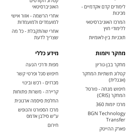
קטלוג הקורסים
לימודים קדם אקדמיים -
האוניברסיטאי
מכינות
אחרי הרשמה - אזור אישי
המרכז האוניברסיטאי
למועמדים ולמועמדות
ללימודי חוץ
אחרי שהתקבלת - כל מה
תוכניות בין-לאומיות
שצריך לדעת
מחקר ויזמות
מידע כללי
מחקר בבן-גוריון
מפות ודרכי הגעה
קטלוג תשתיות המחקר
חיפוש סגל ופרטי קשר
(אנגלית)
מכרזים - רכש ובינוי
חיפוש מנחה - פורטל
קריירה - משרות פתוחות
המחקר (CRIS)
החלפת סיסמה ארגונית
מרכז יזמות 360
מרכז הספורט והנופש
BGN Technology
ע"ש סילבן אדמס
Transfer
חירום
פארק ההייטק