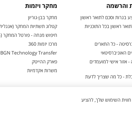
ת והרשמה
מחקר ויזמות
 בגרות וסכם לתואר ראשון
מחקר בבן-גוריון
ואר ראשון בכל התוכניות
קטלוג תשתיות המחקר (אנגלית
חיפוש מנחה - פורטל המחקר (CRIS)
רסיטה - כל התארים
מרכז יזמות 360
ם האוניברסיטאי
BGN Technology Transfer
 אזור אישי למועמדים
פארק ההייטק
משרות אקדמיות
ת - כל מה שצריך לדעת