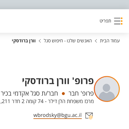
פריט נגישות
תפריט
עמוד הבית
האנשים שלנו - חיפוש סגל
וורן ברודסקי
פרופ' וורן ברודסקי
יחידות
פרופ' חבר
חבר/ת סגל אקדמי בכיר
מרכז משפחת הלן דילר - 74 קומה 2 חדר 211, קמפוס מרקוס
אזור צור קשר עם איש הסגל
wbrodsky@bgu.ac.il