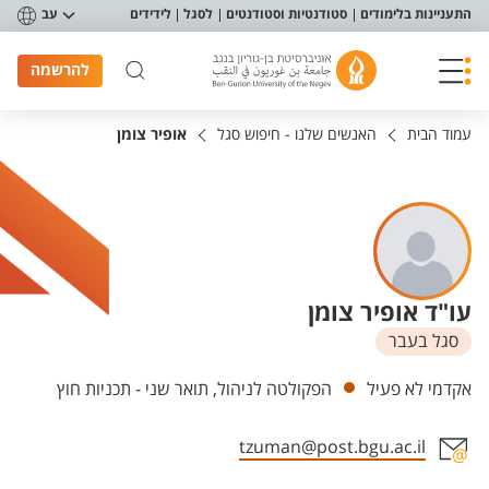
פריט נגישות
התעניינות בלימודים
סטודנטיות וסטודנטים
לסגל
לידידים
עב
להרשמה
עמוד הבית
האנשים שלנו - חיפוש סגל
אופיר צומן
עו"ד אופיר צומן
סגל בעבר
יחידות
אקדמי לא פעיל
הפקולטה לניהול, תואר שני - תכניות חוץ
tzuman@post.bgu.ac.il
אזור צור קשר עם איש הסגל