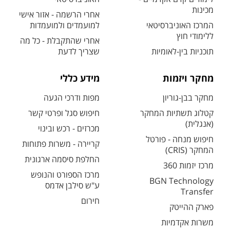
מכינות
אחרי הרשמה - אזור אישי
המרכז האוניברסיטאי
למועמדים ולמועמדות
ללימודי חוץ
אחרי שהתקבלת - כל מה
תוכניות בין-לאומיות
שצריך לדעת
מחקר ויזמות
מידע כללי
מחקר בבן-גוריון
מפות ודרכי הגעה
קטלוג תשתיות המחקר
חיפוש סגל ופרטי קשר
(אנגלית)
מכרזים - רכש ובינוי
חיפוש מנחה - פורטל
קריירה - משרות פתוחות
המחקר (CRIS)
החלפת סיסמה ארגונית
מרכז יזמות 360
מרכז הספורט והנופש
BGN Technology
ע"ש סילבן אדמס
Transfer
חירום
פארק ההייטק
משרות אקדמיות