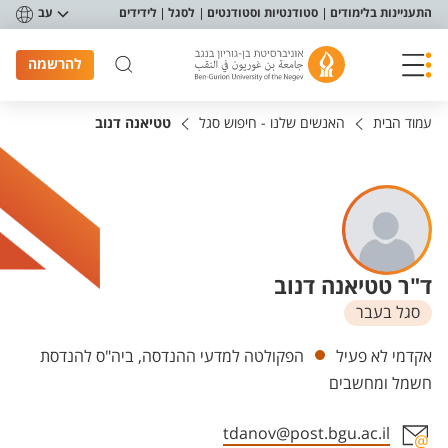
פריט נגישות
התעניינות בלימודים
סטודנטיות וסטודנטים
לסגל
לידידים
עב
להרשמה
עמוד הבית
האנשים שלנו - חיפוש סגל
טטיאנה דנוב
ד"ר טטיאנה דנוב
סגל בעבר
יחידות
אקדמי לא פעיל
הפקולטה למדעי ההנדסה, ביה"ס להנדסת
חשמל ומחשבים
tdanov@post.bgu.ac.il