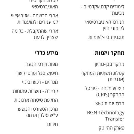
קטלוג הקורסים
לימודים קדם אקדמיים -
האוניברסיטאי
מכינות
אחרי הרשמה - אזור אישי
המרכז האוניברסיטאי
למועמדים ולמועמדות
ללימודי חוץ
אחרי שהתקבלת - כל מה
תוכניות בין-לאומיות
שצריך לדעת
מחקר ויזמות
מידע כללי
מחקר בבן-גוריון
מפות ודרכי הגעה
קטלוג תשתיות המחקר
חיפוש סגל ופרטי קשר
(אנגלית)
מכרזים - רכש ובינוי
חיפוש מנחה - פורטל
קריירה - משרות פתוחות
המחקר (CRIS)
החלפת סיסמה ארגונית
מרכז יזמות 360
מרכז הספורט והנופש
BGN Technology
ע"ש סילבן אדמס
Transfer
חירום
פארק ההייטק