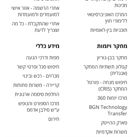
מכינות
אחרי הרשמה - אזור אישי
המרכז האוניברסיטאי
למועמדים ולמועמדות
ללימודי חוץ
אחרי שהתקבלת - כל מה
תוכניות בין-לאומיות
שצריך לדעת
מחקר ויזמות
מידע כללי
מחקר בבן-גוריון
מפות ודרכי הגעה
קטלוג תשתיות המחקר
חיפוש סגל ופרטי קשר
(אנגלית)
מכרזים - רכש ובינוי
חיפוש מנחה - פורטל
קריירה - משרות פתוחות
המחקר (CRIS)
החלפת סיסמה ארגונית
מרכז יזמות 360
מרכז הספורט והנופש
BGN Technology
ע"ש סילבן אדמס
Transfer
חירום
פארק ההייטק
משרות אקדמיות