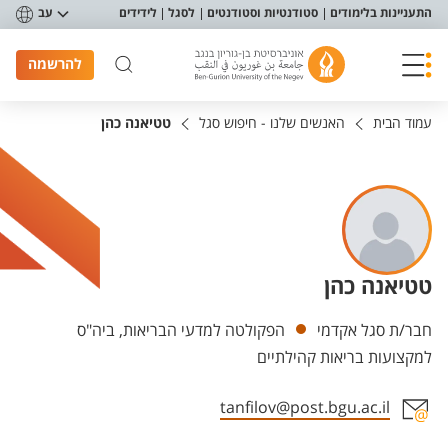
פריט נגישות
התעניינות בלימודים
סטודנטיות וסטודנטים
לסגל
לידידים
עב
להרשמה
עמוד הבית
האנשים שלנו - חיפוש סגל
טטיאנה כהן
טטיאנה כהן
יחידות
חבר/ת סגל אקדמי
הפקולטה למדעי הבריאות, ביה"ס
למקצועות בריאות קהילתיים
tanfilov@post.bgu.ac.il
אזור צור קשר עם איש הסגל