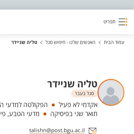
פריט נגישות
תפריט
עמוד הבית
האנשים שלנו - חיפוש סגל
טליה שניידר
טליה שניידר
סגל בעבר
יחידות
אקדמי לא פעיל
הפקולטה למדעי הט
תואר שני בפיסיקה
מדעי הטבע, פיז
אזור צור קשר עם איש הסגל
talishn@post.bgu.ac.il