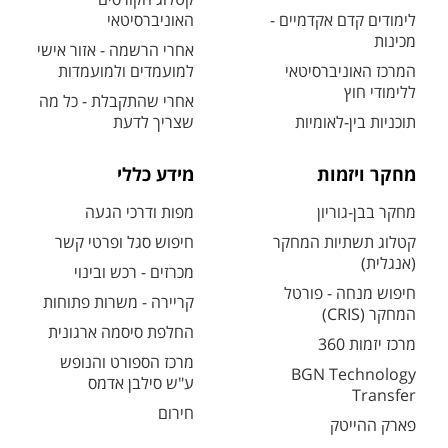
לימודים קדם אקדמיים -
האוניברסיטאי
מכינות
אחרי הרשמה - אזור אישי
המרכז האוניברסיטאי
למועמדים ולמועמדות
ללימודי חוץ
אחרי שהתקבלת - כל מה
תוכניות בין-לאומיות
שצריך לדעת
מחקר ויזמות
מידע כללי
מחקר בבן-גוריון
מפות ודרכי הגעה
קטלוג תשתיות המחקר
חיפוש סגל ופרטי קשר
(אנגלית)
מכרזים - רכש ובינוי
חיפוש מנחה - פורטל
קריירה - משרות פתוחות
המחקר (CRIS)
החלפת סיסמה ארגונית
מרכז יזמות 360
מרכז הספורט והנופש
BGN Technology
ע"ש סילבן אדמס
Transfer
חירום
פארק ההייטק