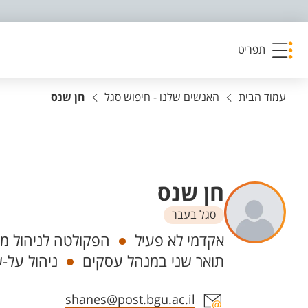
פריט נגישות
תפריט
עמוד הבית
האנשים שלנו - חיפוש סגל
חן שנס
חן שנס
סגל בעבר
יחידות
אקדמי לא פעיל
הפקולטה לניהול מנ
תואר שני במנהל עסקים
ניהול על-ש
אזור צור קשר עם איש הסגל
shanes@post.bgu.ac.il