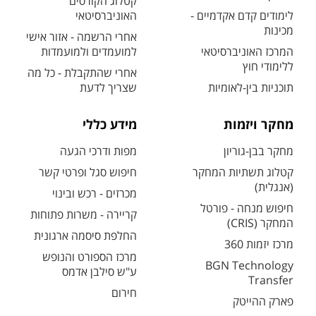
קטלוג הקורסים
לימודים קדם אקדמיים -
האוניברסיטאי
מכינות
אחרי הרשמה - אזור אישי
המרכז האוניברסיטאי
למועמדים ולמועמדות
ללימודי חוץ
אחרי שהתקבלת - כל מה
תוכניות בין-לאומיות
שצריך לדעת
מחקר ויזמות
מידע כללי
מחקר בבן-גוריון
מפות ודרכי הגעה
קטלוג תשתיות המחקר
חיפוש סגל ופרטי קשר
(אנגלית)
מכרזים - רכש ובינוי
חיפוש מנחה - פורטל
קריירה - משרות פתוחות
המחקר (CRIS)
החלפת סיסמה ארגונית
מרכז יזמות 360
מרכז הספורט והנופש
BGN Technology
ע"ש סילבן אדמס
Transfer
חירום
פארק ההייטק