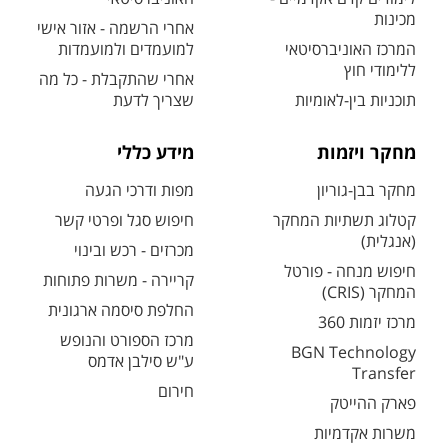
מכינות
אחרי הרשמה - אזור אישי
המרכז האוניברסיטאי
למועמדים ולמועמדות
ללימודי חוץ
אחרי שהתקבלת - כל מה
תוכניות בין-לאומיות
שצריך לדעת
מחקר ויזמות
מידע כללי
מחקר בבן-גוריון
מפות ודרכי הגעה
קטלוג תשתיות המחקר
חיפוש סגל ופרטי קשר
(אנגלית)
מכרזים - רכש ובינוי
חיפוש מנחה - פורטל
קריירה - משרות פתוחות
המחקר (CRIS)
החלפת סיסמה ארגונית
מרכז יזמות 360
מרכז הספורט והנופש
BGN Technology
ע"ש סילבן אדמס
Transfer
חירום
פארק ההייטק
משרות אקדמיות