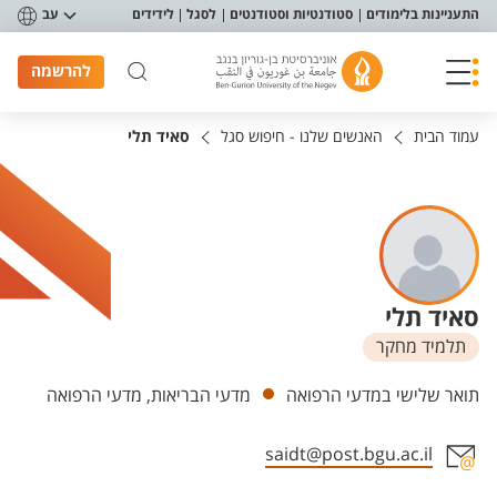
פריט נגישות
התעניינות בלימודים
סטודנטיות וסטודנטים
לסגל
לידידים
עב
להרשמה
עמוד הבית
האנשים שלנו - חיפוש סגל
סאיד תלי
סאיד תלי
תלמיד מחקר
יחידות
תואר שלישי במדעי הרפואה
מדעי הבריאות, מדעי הרפואה
saidt@post.bgu.ac.il
אזור צור קשר עם איש הסגל