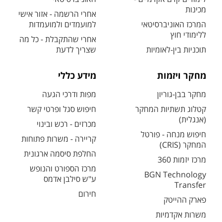
מכינות
אחרי הרשמה - אזור אישי
המרכז האוניברסיטאי
למועמדים ולמועמדות
ללימודי חוץ
אחרי שהתקבלת - כל מה
תוכניות בין-לאומיות
שצריך לדעת
מחקר ויזמות
מידע כללי
מחקר בבן-גוריון
מפות ודרכי הגעה
קטלוג תשתיות המחקר
חיפוש סגל ופרטי קשר
(אנגלית)
מכרזים - רכש ובינוי
חיפוש מנחה - פורטל
קריירה - משרות פתוחות
המחקר (CRIS)
החלפת סיסמה ארגונית
מרכז יזמות 360
מרכז הספורט והנופש
BGN Technology
ע"ש סילבן אדמס
Transfer
חירום
פארק ההייטק
משרות אקדמיות