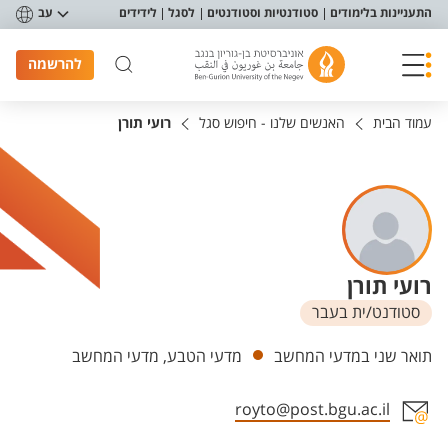
פריט נגישות
התעניינות בלימודים
סטודנטיות וסטודנטים
לסגל
לידידים
עב
להרשמה
עמוד הבית
האנשים שלנו - חיפוש סגל
רועי תורן
רועי תורן
סטודנט/ית בעבר
יחידות
תואר שני במדעי המחשב
מדעי הטבע, מדעי המחשב
royto@post.bgu.ac.il
אזור צור קשר עם איש הסגל