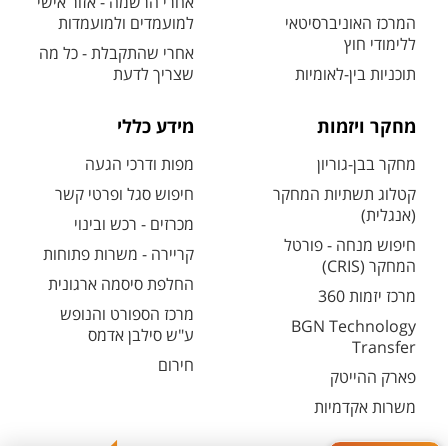
אחרי הרשמה - אזור אישי
המרכז האוניברסיטאי
למועמדים ולמועמדות
ללימודי חוץ
אחרי שהתקבלת - כל מה
תוכניות בין-לאומיות
שצריך לדעת
מחקר ויזמות
מידע כללי
מחקר בבן-גוריון
מפות ודרכי הגעה
קטלוג תשתיות המחקר
חיפוש סגל ופרטי קשר
(אנגלית)
מכרזים - רכש ובינוי
חיפוש מנחה - פורטל
קריירה - משרות פתוחות
המחקר (CRIS)
החלפת סיסמה ארגונית
מרכז יזמות 360
מרכז הספורט והנופש
BGN Technology
ע"ש סילבן אדמס
Transfer
חירום
פארק ההייטק
משרות אקדמיות