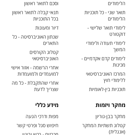
הלימודים
וסכם לתואר ראשון
תואר שני - כל תוכניות
תנאי קבלה לתואר ראשון
הלימודים
בכל התוכניות
לימודי תואר שלישי -
דיור ומעונות
דוקטורט
שנתון האוניברסיטה - כל
לימודי תעודה ולימודי
התארים
המשך
קטלוג הקורסים
לימודים קדם אקדמיים -
האוניברסיטאי
מכינות
אחרי הרשמה - אזור אישי
המרכז האוניברסיטאי
למועמדים ולמועמדות
ללימודי חוץ
אחרי שהתקבלת - כל מה
תוכניות בין-לאומיות
שצריך לדעת
מחקר ויזמות
מידע כללי
מחקר בבן-גוריון
מפות ודרכי הגעה
קטלוג תשתיות המחקר
חיפוש סגל ופרטי קשר
(אנגלית)
מכרזים - רכש ובינוי