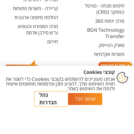
חיפוש מנחה - פורטל
קריירה - משרות פתוחות
המחקר (CRIS)
החלפת סיסמה ארגונית
מרכז יזמות 360
מרכז הספורט והנופש
BGN Technology
ע"ש סילבן אדמס
Transfer
חירום
פארק ההייטק
משרות אקדמיות
ייעוץ AI להרשמה
צרו קשר
יצירת
הצהרת
מדיניות
מדיניות עריכת
הגדרת
קשר
נגישות
פרטיות
תוכן
עוגיות