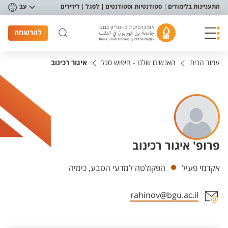
פריט נגישות
התעניינות בלימודים
סטודנטיות וסטודנטים
לסגל
לידידים
עב
להרשמה
עמוד הבית
האנשים שלנו - חיפוש סגל
איגור רכינוב
פרופ' איגור רכינוב
יחידות
אקדמי פעיל
הפקולטה למדעי הטבע, כימיה
rahinov@bgu.ac.il
אזור צור קשר עם איש הסגל