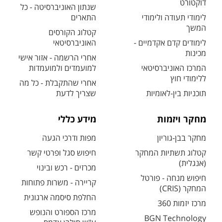
דוקטורט
שנתון האוניברסיטה - כל
לימודי תעודה ולימודי
התארים
המשך
קטלוג הקורסים
לימודים קדם אקדמיים -
האוניברסיטאי
מכינות
אחרי הרשמה - אזור אישי
המרכז האוניברסיטאי
למועמדים ולמועמדות
ללימודי חוץ
אחרי שהתקבלת - כל מה
תוכניות בין-לאומיות
שצריך לדעת
מחקר ויזמות
מידע כללי
מחקר בבן-גוריון
מפות ודרכי הגעה
קטלוג תשתיות המחקר
חיפוש סגל ופרטי קשר
(אנגלית)
מכרזים - רכש ובינוי
חיפוש מנחה - פורטל
קריירה - משרות פתוחות
המחקר (CRIS)
החלפת סיסמה ארגונית
מרכז יזמות 360
מרכז הספורט והנופש
BGN Technology