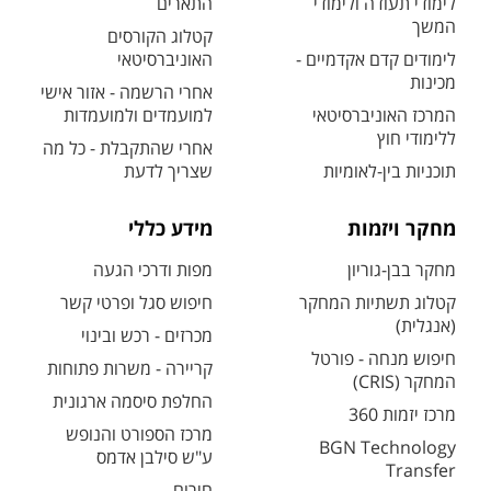
לימודי תעודה ולימודי
התארים
המשך
קטלוג הקורסים
לימודים קדם אקדמיים -
האוניברסיטאי
מכינות
אחרי הרשמה - אזור אישי
המרכז האוניברסיטאי
למועמדים ולמועמדות
ללימודי חוץ
אחרי שהתקבלת - כל מה
תוכניות בין-לאומיות
שצריך לדעת
מחקר ויזמות
מידע כללי
מחקר בבן-גוריון
מפות ודרכי הגעה
קטלוג תשתיות המחקר
חיפוש סגל ופרטי קשר
(אנגלית)
מכרזים - רכש ובינוי
חיפוש מנחה - פורטל
קריירה - משרות פתוחות
המחקר (CRIS)
החלפת סיסמה ארגונית
מרכז יזמות 360
מרכז הספורט והנופש
BGN Technology
ע"ש סילבן אדמס
Transfer
חירום