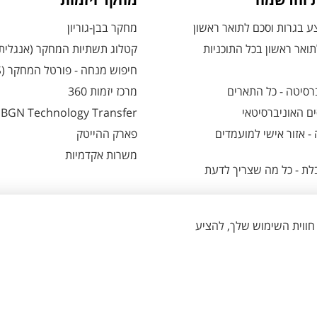
ת והרשמה
מחקר ויזמות
 בגרות וסכם לתואר ראשון
מחקר בבן-גוריון
ואר ראשון בכל התוכניות
קטלוג תשתיות המחקר (אנגלית
חיפוש מנחה - פורטל המחקר (CRIS)
רסיטה - כל התארים
מרכז יזמות 360
ם האוניברסיטאי
BGN Technology Transfer
 אזור אישי למועמדים
פארק ההייטק
משרות אקדמיות
ת - כל מה שצריך לדעת
הגדרת עוגיות