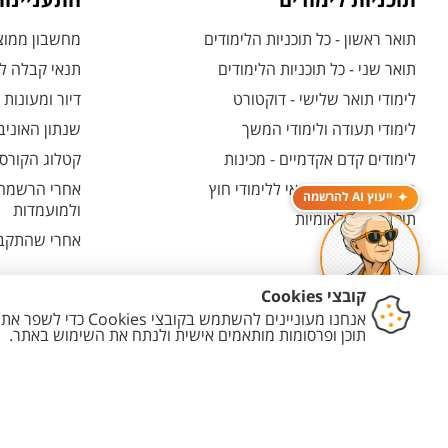
תוכניות לימודים
התעניינו
תואר ראשון - כל תוכניות הלימודים
מחשבון ממוצע
תואר שני - כל תוכניות הלימודים
תנאי קבלה לת
לימודי תואר שלישי - דוקטורט
דיור ומעונות
לימודי תעודה ולימודי המשך
שנתון האוניב
לימודים קדם אקדמיים - מכינות
קטלוג הקורסי
המרכז האוניברסיטאי ללימודי חוץ
אחרי הרשמה -
ייעוץ AI להרשמה
ולמועמדות
תוכניות בין-לאומיות
אחרי שהתקבל
יצירת קשר
הצהרת נגישות
מדיניות פרטיות
מדיניות עריכת תוכן