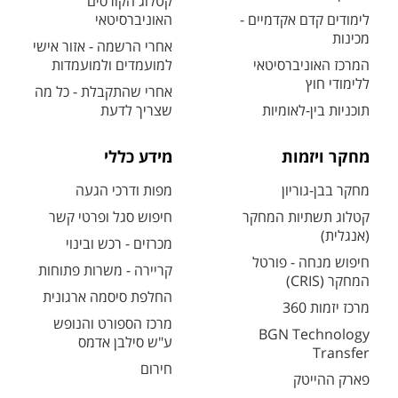
קטלוג הקורסים
לימודים קדם אקדמיים -
האוניברסיטאי
מכינות
אחרי הרשמה - אזור אישי
המרכז האוניברסיטאי
למועמדים ולמועמדות
ללימודי חוץ
אחרי שהתקבלת - כל מה
תוכניות בין-לאומיות
שצריך לדעת
מחקר ויזמות
מידע כללי
מחקר בבן-גוריון
מפות ודרכי הגעה
קטלוג תשתיות המחקר
חיפוש סגל ופרטי קשר
(אנגלית)
מכרזים - רכש ובינוי
חיפוש מנחה - פורטל
קריירה - משרות פתוחות
המחקר (CRIS)
החלפת סיסמה ארגונית
מרכז יזמות 360
מרכז הספורט והנופש
BGN Technology
ע"ש סילבן אדמס
Transfer
חירום
פארק ההייטק