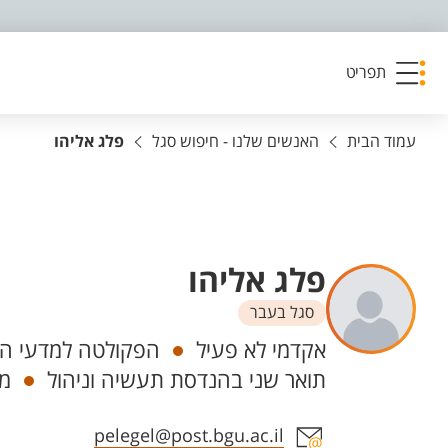
פריט נגישות
תפריט
עמוד הבית
האנשים שלנו - חיפוש סגל
פלג אליהו
פלג אליהו
סגל בעבר
יחידות
אקדמי לא פעיל
הפקולטה למדעי הה
תואר שני בהנדסת תעשיה וניהול
מד
אזור צור קשר עם איש הסגל
pelegel@post.bgu.ac.il