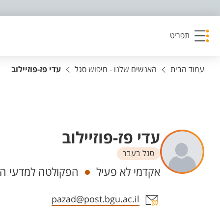
פריט נגישות
תפריט
עמוד הבית
האנשים שלנו - חיפוש סגל
עדי פז-פוזיילוב
עדי פז-פוזיילוב
סגל בעבר
יחידות
אקדמי לא פעיל
הפקולטה למדעי ה
אזור צור קשר עם איש הסגל
pazad@post.bgu.ac.il