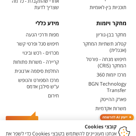
אחרי שהתקבלת - כל מה
תוכניות בין-לאומיות
שצריך לדעת
מחקר ויזמות
מידע כללי
מחקר בבן-גוריון
מפות ודרכי הגעה
קטלוג תשתיות המחקר
חיפוש סגל ופרטי קשר
(אנגלית)
מכרזים - רכש ובינוי
חיפוש מנחה - פורטל
קריירה - משרות פתוחות
המחקר (CRIS)
החלפת סיסמה ארגונית
מרכז יזמות 360
מרכז הספורט והנופש
BGN Technology
ע"ש סילבן אדמס
Transfer
חירום
פארק ההייטק
משרות אקדמיות
ייעוץ AI להרשמה
צרו קשר