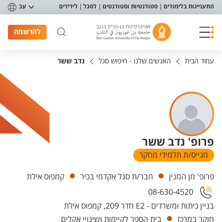
פריט נגישות
התעניינות בלימודים
סטודנטיות וסטודנטים
לסגל
לידידים
עב
להרשמה
עמוד הבית
האנשים שלנו - חיפוש סגל
נדב ששר
פרופ' נדב ששר
מגייס/ת תלמידי מחקר
יחידות
פרופ' מן המנין
חבר/ת סגל אקדמי בכיר
קמפוס אילת
08-630-4520
בניין כיתות ומשרדים - E2 חדר 209, קמפוס אילת
חוקר במרכז
בית הספר לקיימות ושינויי אקלים