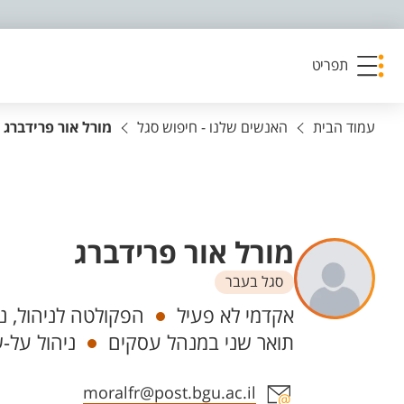
פריט נגישות
תפריט
עמוד הבית
האנשים שלנו - חיפוש סגל
מורל אור פרידברג
מורל אור פרידברג
סגל בעבר
יחידות
אקדמי לא פעיל
הפקולטה לניהול, ני
תואר שני במנהל עסקים
ניהול על-ש
אזור צור קשר עם איש הסגל
moralfr@post.bgu.ac.il