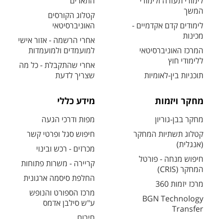
לימודי תעודה ולימודי
התארים
המשך
קטלוג הקורסים
לימודים קדם אקדמיים -
האוניברסיטאי
מכינות
אחרי הרשמה - אזור אישי
המרכז האוניברסיטאי
למועמדים ולמועמדות
ללימודי חוץ
אחרי שהתקבלת - כל מה
תוכניות בין-לאומיות
שצריך לדעת
מחקר ויזמות
מידע כללי
מחקר בבן-גוריון
מפות ודרכי הגעה
קטלוג תשתיות המחקר
חיפוש סגל ופרטי קשר
(אנגלית)
מכרזים - רכש ובינוי
חיפוש מנחה - פורטל
קריירה - משרות פתוחות
המחקר (CRIS)
החלפת סיסמה ארגונית
מרכז יזמות 360
מרכז הספורט והנופש
BGN Technology
ע"ש סילבן אדמס
Transfer
חירום