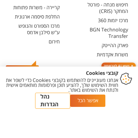
חיפוש מנחה - פורטל
קריירה - משרות פתוחות
המחקר (CRIS)
החלפת סיסמה ארגונית
מרכז יזמות 360
מרכז הספורט והנופש
BGN Technology
ע"ש סילבן אדמס
Transfer
חירום
פארק ההייטק
משרות אקדמיות
ייעוץ AI להרשמה
צרו קשר
יצירת
הצהרת
מדיניות
מדיניות עריכת
הגדרת
קשר
נגישות
פרטיות
תוכן
עוגיות