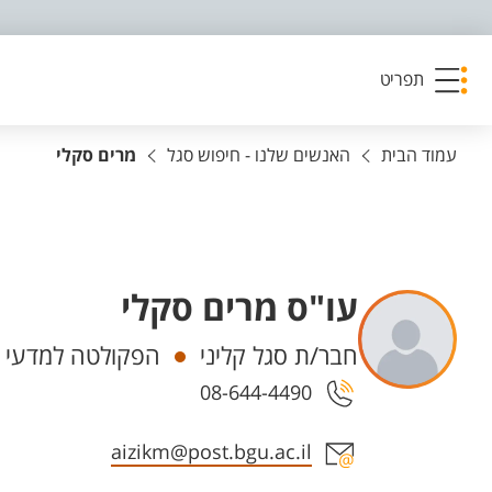
פריט נגישות
תפריט
עמוד הבית
האנשים שלנו - חיפוש סגל
מרים סקלי
עו"ס מרים סקלי
יחידות
חבר/ת סגל קליני
הפקולטה למדעי ה
08-644-4490
אזור צור קשר עם איש הסגל
aizikm@post.bgu.ac.il