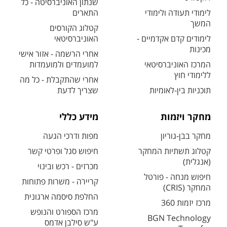
שנתון האוניברסיטה - כל
לימודי תעודה ולימודי
התארים
המשך
קטלוג הקורסים
לימודים קדם אקדמיים -
האוניברסיטאי
מכינות
אחרי הרשמה - אזור אישי
המרכז האוניברסיטאי
למועמדים ולמועמדות
ללימודי חוץ
אחרי שהתקבלת - כל מה
תוכניות בין-לאומיות
שצריך לדעת
מחקר ויזמות
מידע כללי
מחקר בבן-גוריון
מפות ודרכי הגעה
קטלוג תשתיות המחקר
חיפוש סגל ופרטי קשר
(אנגלית)
מכרזים - רכש ובינוי
חיפוש מנחה - פורטל
קריירה - משרות פתוחות
המחקר (CRIS)
החלפת סיסמה ארגונית
מרכז יזמות 360
מרכז הספורט והנופש
BGN Technology
ע"ש סילבן אדמס