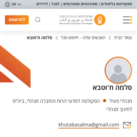
פריט נגישות
התעניינות בלימודים
סטודנטיות וסטודנטים
לסגל
לידידים
עב
להרשמה
עמוד הבית
האנשים שלנו - חיפוש סגל
סלמה ח'וטבא
סלמה ח'וטבא
יחידות
מנהלי פעיל
הפקולטה למדעי הרוח והחברה מנהלי, ביה"ס
לחינוך מנהלי
khutabasalma@gmail.com
אזור צור קשר עם איש הסגל