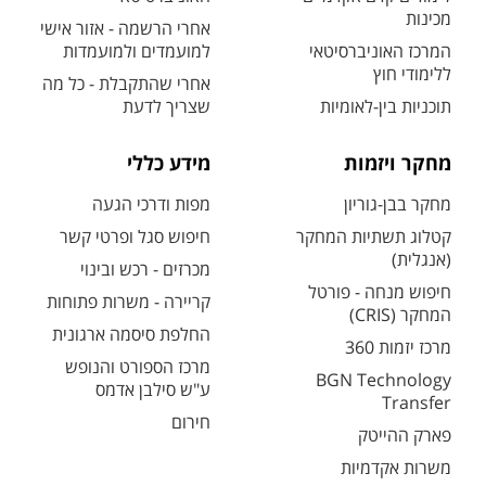
מכינות
אחרי הרשמה - אזור אישי
המרכז האוניברסיטאי
למועמדים ולמועמדות
ללימודי חוץ
אחרי שהתקבלת - כל מה
תוכניות בין-לאומיות
שצריך לדעת
מחקר ויזמות
מידע כללי
מחקר בבן-גוריון
מפות ודרכי הגעה
קטלוג תשתיות המחקר
חיפוש סגל ופרטי קשר
(אנגלית)
מכרזים - רכש ובינוי
חיפוש מנחה - פורטל
קריירה - משרות פתוחות
המחקר (CRIS)
החלפת סיסמה ארגונית
מרכז יזמות 360
מרכז הספורט והנופש
BGN Technology
ע"ש סילבן אדמס
Transfer
חירום
פארק ההייטק
משרות אקדמיות