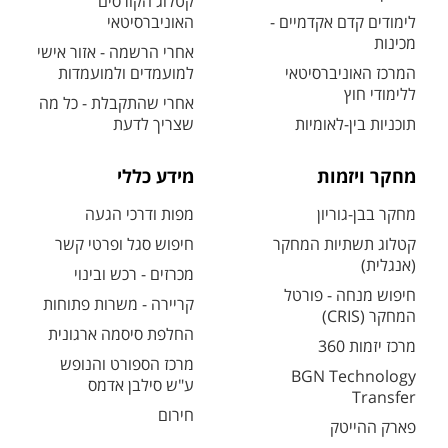
קטלוג הקורסים
לימודים קדם אקדמיים -
האוניברסיטאי
מכינות
אחרי הרשמה - אזור אישי
המרכז האוניברסיטאי
למועמדים ולמועמדות
ללימודי חוץ
אחרי שהתקבלת - כל מה
תוכניות בין-לאומיות
שצריך לדעת
מחקר ויזמות
מידע כללי
מחקר בבן-גוריון
מפות ודרכי הגעה
קטלוג תשתיות המחקר
חיפוש סגל ופרטי קשר
(אנגלית)
מכרזים - רכש ובינוי
חיפוש מנחה - פורטל
קריירה - משרות פתוחות
המחקר (CRIS)
החלפת סיסמה ארגונית
מרכז יזמות 360
מרכז הספורט והנופש
BGN Technology
ע"ש סילבן אדמס
Transfer
חירום
פארק ההייטק