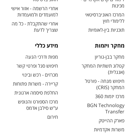
מכינות
אחרי הרשמה - אזור אישי
המרכז האוניברסיטאי
למועמדים ולמועמדות
ללימודי חוץ
אחרי שהתקבלת - כל מה
תוכניות בין-לאומיות
שצריך לדעת
מחקר ויזמות
מידע כללי
מחקר בבן-גוריון
מפות ודרכי הגעה
קטלוג תשתיות המחקר
חיפוש סגל ופרטי קשר
(אנגלית)
מכרזים - רכש ובינוי
חיפוש מנחה - פורטל
קריירה - משרות פתוחות
המחקר (CRIS)
החלפת סיסמה ארגונית
מרכז יזמות 360
מרכז הספורט והנופש
BGN Technology
ע"ש סילבן אדמס
Transfer
חירום
פארק ההייטק
משרות אקדמיות