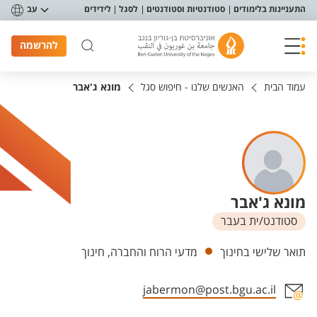
פריט נגישות
התעניינות בלימודים
סטודנטיות וסטודנטים
לסגל
לידידים
עב
להרשמה
עמוד הבית
האנשים שלנו - חיפוש סגל
מונא ג'אבר
מונא ג'אבר
סטודנט/ית בעבר
יחידות
תואר שלישי בחינוך
מדעי הרוח והחברה, חינוך
jabermon@post.bgu.ac.il
אזור צור קשר עם איש הסגל